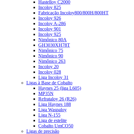
Hastelloy C2000
Incoloy 825
Fabricação Incoloy800/800H/800HT
Incoloy 926
Incoloy A-286
Incoloy 901
Incoloy 925
Nimônico 80A
GH3030XH78T
Nimônico 75
Nimônico 90
Nimônico 263
Incoloy 20
Incoloy 028
Liga Incoloy 31
Ligas à Base de Cobalto
Haynes 25 (liga L605)
MP35N
Refrataloy 26 (R26)
Liga Haynes 188
Liga Waspaloy
Liga N-155
Liga de estelite
Cobalto UmCO50
Ligas de precisão