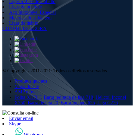
Ligas à Base de Cobalto
Ligas de precisão
Aço Inoxidável Especial
Materiais de soldagem
Ligas de titânio
CONSULTE AGORA
© Copyright - 2011-2021: Todos os direitos reservados.
Produtos quentes
Mapa do site
AMP móvel
Folha XH78T
,
Barra redonda de liga 718
,
Helicoil Inconel
X750
,
Barra de liga 20
,
Barra Inconel 625
,
Liga C276
,
Enviar email
Skype
Whatsapp