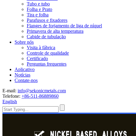
Tubo e tubo
Folha e Prato
Tira e folha
Parafusos e fixadores
Flanges de forjamento de liga de níquel
Primavera de alta temperatura
Cabide de tubulação
Sobre nós
Visita à fábrica
Controle de qualidade
Certificado
Perguntas frequentes
Aplicativo
Notícias
Contate-nos
E-mail:
info@sekonicmetals.com
Telefone:
+86-511-86889860
English