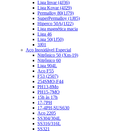
Liga Invar (4J36)
Liga Kovar (4J29)
Permalloy 80(1J79)
SuperPermalloy (1J85)
Hiperco 50A(1J22)
Liga magnética macia
Liga 46
Liga 50(1J50)
3J01
Aço Inoxidável Especial
Nitrônico 50 (Xm-19)
Nitrônico 60
Liga 904L
Aço F55
F53 (2507)
254SMO-F44
PH13-8Mo
PH15-7MO
15h às 17h
17-7PH
17-4PH-SUS630
Aço 2205
SS304/304L
SS316/316L
SS321