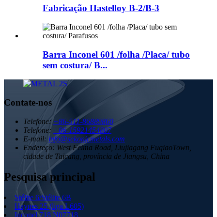
Fabricação Hastelloy B-2/B-3
Barra Inconel 601 /folha /Placa/ tubo
sem costura/ B...
Contate-nos
Telefone:
+86-511-86889860
Telefone:
+86-15921454807
E-mail:
info@sekonicmetals.com
Endereço:
West Feima Road, Liujiagang FuqiaoTown,
cidade de Taicang, província de Jiangsu, China
Pesquisa principal
Stélite 6/Stélite 6B
Haynes 25 (liga L605)
Inconel 718 N07718