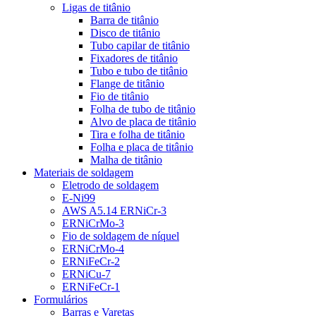
Ligas de titânio
Barra de titânio
Disco de titânio
Tubo capilar de titânio
Fixadores de titânio
Tubo e tubo de titânio
Flange de titânio
Fio de titânio
Folha de tubo de titânio
Alvo de placa de titânio
Tira e folha de titânio
Folha e placa de titânio
Malha de titânio
Materiais de soldagem
Eletrodo de soldagem
E-Ni99
AWS A5.14 ERNiCr-3
ERNiCrMo-3
Fio de soldagem de níquel
ERNiCrMo-4
ERNiFeCr-2
ERNiCu-7
ERNiFeCr-1
Formulários
Barras e Varetas