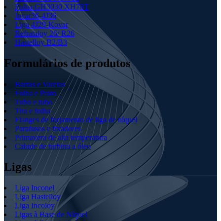
Folha GH3030 XH78T
Invar36-4J36
Liga 4J29-Kovar
Refrataloy 26/ R26
Hastelloy B2/B3
Formulários de produtos
Barras e Varetas
Folha e Prato
Tubo e tubo
Tira e folha
Flanges de forjamento de liga de níquel
Parafusos e fixadores
Primavera de alta temperatura
Cabide de turbina a óleo
Ligas
Liga Inconel
Liga Hastelloy
Liga Incoloy
Ligas à Base de Níquel